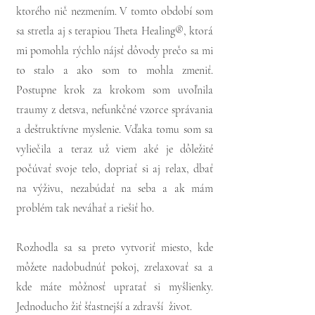
ktorého nič nezmením. V tomto období som
sa stretla aj s terapiou
Theta Healing®
, ktorá
mi pomohla rýchlo nájsť dôvody prečo sa mi
to stalo a ako som to mohla zmeniť.
Postupne krok za krokom som uvoľnila
traumy z detsva, nefunkčné vzorce správania
a deštruktívne myslenie. Vďaka tomu som sa
vyliečila a teraz už viem aké je dôležité
počúvať svoje telo, dopriať si aj relax, dbať
na výživu, nezabúdať na seba a ak mám
problém tak neváhať a riešiť ho.
Rozhodla sa sa preto vytvoriť miesto, kde
môžete nadobudnúť pokoj, zrelaxovať sa a
kde máte môžnosť upratať si myšlienky.
Jednoducho žiť šťastnejší a zdravší život.