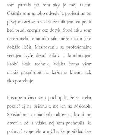
som pátrala po tom aký je môj talent.
Okúsila som mnoho odvedví a profesií no po
prvej masáži som vedela že milujem ten pocit
keď prúdi energia cez dotyk. Spočiatku som
nerozumela tomu akú silu môže mať a ako
dokáže liečiť. Masírovaniu sa profesionálne
venujem vyše deväť rokov a kombinujem
širokú škálu techník. Vďaka čomu viem
masáž prispôsobiť na každého klienta tak
ako potrebuje.
Postupom času som pochopila, že sa treba
pozrieť aj na príčinu a nie len na dôsledok.
Spúšťačom u mňa bola rakovina, ktorá mi
otvorila oči a vďaka nej som pochopila, že
počúvať svoje telo a mýšlienky je základ bez