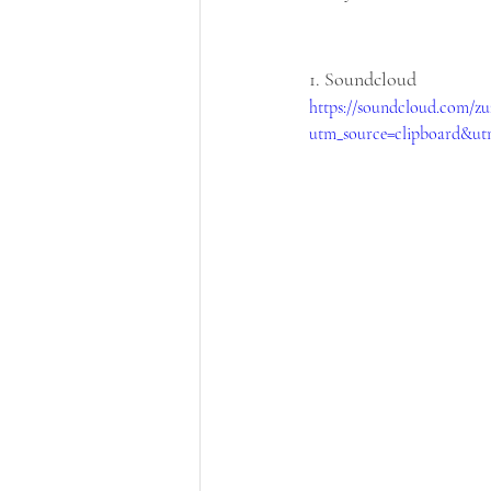
1. Soundcloud 
https://soundcloud.com/zu
utm_source=clipboard&ut