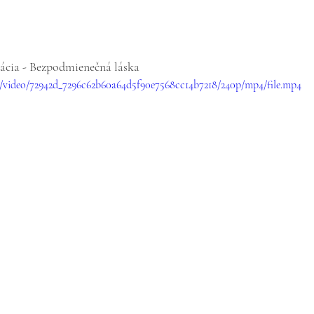
tácia - Bezpodmienečná láska
om/video/72942d_7296c62b60a64d5f90e7568cc14b7218/240p/mp4/file.mp4