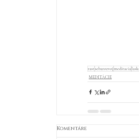
rast
sebarozvoj
meditacia
lask
MEDITÁCIE
Komentáre