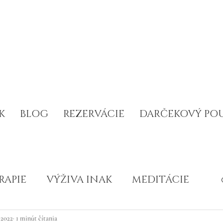
K
BLOG
REZERVÁCIE
DARČEKOVÝ PO
RAPIE
VÝŽIVA INAK
MEDITÁCIE
ZDRAVIE A ROZVOJ
, 2022
1 minút čítania