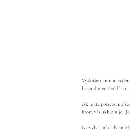
Vyskúšajte mnou vedenú
bezpodmienečnú lásku. 
Ak máte potrebu môžte s
ktorá vás ukludňuje.  J
Na výber máte dve môžno