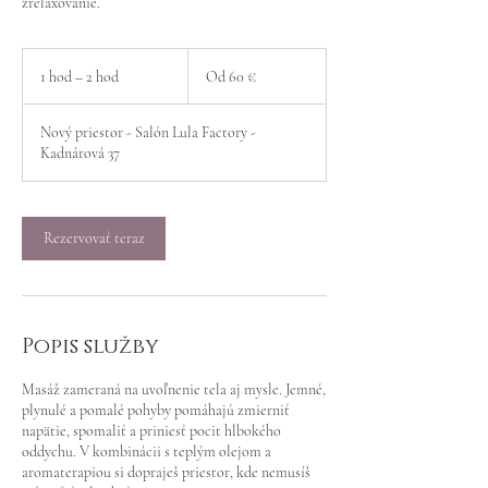
zrelaxovanie.
Od
60
1 hod – 2 hod
1
Od 60 €
eur
h
o
Nový priestor - Salón Lula Factory -
–
Kadnárová 37
2
h
o
d
Rezervovať teraz
Popis služby
Masáž zameraná na uvoľnenie tela aj mysle. Jemné,
plynulé a pomalé pohyby pomáhajú zmierniť
napätie, spomaliť a priniesť pocit hlbokého
oddychu. V kombinácii s teplým olejom a
aromaterapiou si dopraješ priestor, kde nemusíš