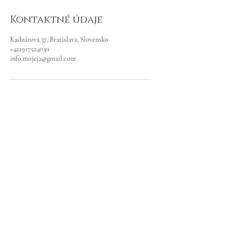
Kontaktné údaje
Kadnárova 37, Bratislava, Slovensko
+421917524030
info.mojeja@gmail.com
OTVÁRACIE
HODINY
PONDELOK - SOBOTA
/NA OBJEDNÁVKU/
Nepárny týždeň
10:00 - 18:00
Párny týždeň