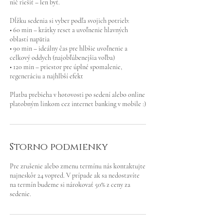
nič riešiť – len byť.
Dĺžku sedenia si vyber podľa svojich potrieb:
• 60 min – krátky reset a uvoľnenie hlavných
oblastí napätia
• 90 min – ideálny čas pre hlbšie uvoľnenie a
celkový oddych (najobľúbenejšia voľba)
• 120 min – priestor pre úplné spomalenie,
regeneráciu a najhlbší efekt
Platba prebieha v hotovosti po sedení alebo online
platobným linkom cez internet banking v mobile :)
Storno podmienky
Pre zrušenie alebo zmenu termínu nás kontaktujte
najneskôr 24 vopred. V prípade ak sa nedostavíte
na termín budeme si nárokovať 50% z ceny za